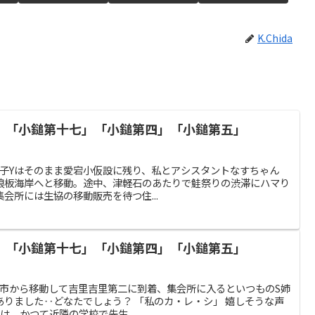
K.Chida
」「小鎚第十七」「小鎚第四」「小鎚第五」
二 お弟子Yはそのまま愛宕小仮設に残り、私とアシスタントなすちゃん
浪板海岸へと移動。途中、津軽石のあたりで鮭祭りの渋滞にハマり
会所には生協の移動販売を待つ住...
」「小鎚第十七」「小鎚第四」「小鎚第五」
二 宮古市から移動して吉里吉里第二に到着、集会所に入るといつものS姉
りました‥どなたでしょう？ 「私のカ・レ・シ」 嬉しそうな声
は、かつて近隣の学校で先生...