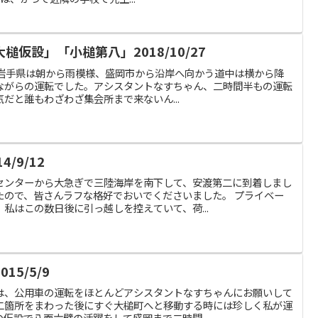
仮設」「小槌第八」2018/10/27
の日の岩手県は朝から雨模様、盛岡市から沿岸へ向かう道中は横から降
ながらの運転でした。アシスタントなすちゃん、二時間半もの運転
だと誰もわざわざ集会所まで来ないん...
/9/12
センターから大急ぎで三陸海岸を南下して、安渡第二に到着しまし
たので、皆さんラフな格好でおいでくださいました。 プライベー
私はこの数日後に引っ越しを控えていて、荷...
5/5/9
は、公用車の運転をほとんどアシスタントなすちゃんにお願いして
二箇所をまわった後にすぐ大槌町へと移動する時には珍しく私が運
仮設で八面六臂の活躍をして盛岡まで二時間...