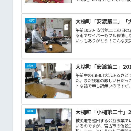
大槌町「安渡第二」「大槌
大槌町
午前10:30- 安渡第二こ
る雨でワイパーもフル稼働し
いつもありがとう！こんな天気
大槌町「安渡第二」2014
大槌町
午前中の山田町大沢ふるさと
た。まだ残暑の厳しい日だっ
トな話で申し訳無いのですが、
大槌町「小槌第二十」201
大槌町
被災地を巡回する公益事業で
いるのですが、宮古市の仮設
転します。というのも三箇所の