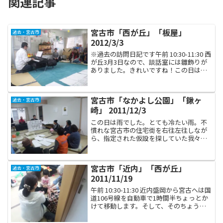
関連記事
宮古市「西が丘」「板屋」
過去・宮古市
2012/3/3
※過去の訪問日記です午前 10:30-11:30 西
が丘3月3日なので、談話室には雛飾りが
ありました。きれいですね！この日は私
の母校・日芸から音楽療法専攻の女の子
が見学に来ていました。また、ボランテ
ィアで立命館の学生さんもいらしてまし
宮古市「なかよし公園」「鍬ヶ
過去・宮古市
た。と...
崎」 2011/12/3
この日は雨でした。とても冷たい雨。不
慣れな宮古市の住宅街を右往左往しなが
ら、指定された仮設を探していた我々は
途方に暮れていました。やっと到着した
それらしき場所には、談話室はありませ
んでした。携帯から生活復興支援センタ
宮古市「近内」「西が丘」
過去・宮古市
ーの職員さんに電話をかけ...
2011/11/19
午前 10:30-11:30 近内盛岡から宮古へは国
道106号線を自動車で1時間半ちょっとか
けて移動します。そして、そのちょうど
真ん中あたりに旧川井村があり、廃校に
なった建物を利用した災害支援ボランテ