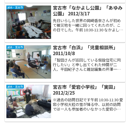
ィアのための無料宿泊施設・かわいキャ
宮古市「なかよし公園」「あゆみ
過去・宮古市
ンプ...
公園」 2012/3/17
先日いらした世界の岡崎香奈さんが初め
て被災地を一緒に回ってくれたのが、こ
の日でした。午前 10:30-11:30 なかよし公
園８名の方にご参加いただきました。
「上を向いて歩こう」を歌った時は、ボ
ランティアで入っていたカリタス・ジャ
宮古市「白浜」「児童相談所」
過去・宮古市
パンの女性...
2011/10/8
「智田さんが巡回している仮設住宅に同
行したい」と申し出てくれた仲間が二
人、平田紀子さんと雑誌編集の芹澤一美
さん。お二人を連れて、仮設巡回二回目
に出かけました。午前 10:30-11:30 白浜三
陸海岸にある大きな半島の一つ、重茂半
宮古市「愛宕小学校」「実田」
過去・宮古市
島を北回り...
2012/2/25
※過去の訪問日記です午前 10:30-11:30 愛
宕小学校大粒の雪が降る中、以前の訪問
では一人も参加者のいなかった愛宕小学
校に到着しました。この日は私の敬愛す
る精神科医・松井紀和先生が同行してく
ださいました。2011年10月22日以来、
二...