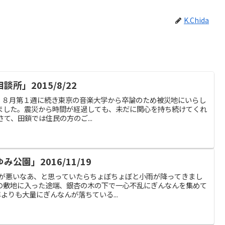
K.Chida
所」2015/8/22
鎖 この日、８月第１週に続き東京の音楽大学から卒論のため被災地にいらし
ました。震災から時間が経過しても、未だに関心を持ち続けてくれ
て、田鎖では住民の方のご...
公園」2016/11/19
か天気が悪いなあ、と思っていたらちょぼちょぼと小雨が降ってきまし
の敷地に入った途端、銀杏の木の下で一心不乱にぎんなんを集めて
よりも大量にぎんなんが落ちている...