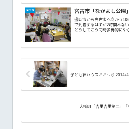
宮古市「なかよし公園」「
宮古市
盛岡市から宮古市へ向かう10
で到着するはずが2時間みな
どうしてこう同時多発的にやら
子ども夢ハウスおおつち 2014/4/
大槌町「吉里吉里第二」「小槌