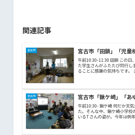
関連記事
宮古市「田鎖」「児童相談
宮古市
午前10:30-11:30 田
た学生さんがふたたび同行し
ることに感謝の気持ちです。 さ
宮古市「鍬ケ崎」「あゆみ
宮古市
午前10:30- 鍬ケ崎 何だ
た。そんな中、鍬ケ崎小学校
いるTさんの姿が。今年は例年