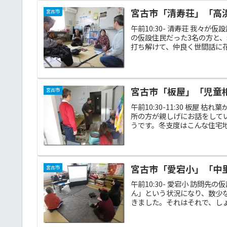
宮古市「清寿荘」「高浜」
宮古市
午前10:30- 清寿荘 我々
の仮設住民だった3名の方と
打ち解けて、仲良く世間話に花を
宮古市「板屋」「児童相談
宮古市
午前10:30-11:30 板
所の方が親しげにお話をして
うです。冬支度はこんな住宅地
宮古市「愛宕小」「中里」
宮古市
午前10:30- 愛宕小 訪問
ん」という状況になり、数少
きました。それはそれで、しょ