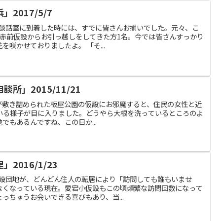
2017/5/7
が仮設談話室に到着した時には、すでに皆さんお揃いでした。元々、こ
、赤前仮設からお引っ越しをしてきた方1名。今では皆さんすっかり
咲かせておりましたよ。 「そ...
所」2015/11/21
屋 枯れ葉が敷き詰められた板屋公園の仮設にお邪魔すると、住民の女性と近
いる様子が目に入りました。どうやら大根を洗っているところのよ
でもあるんですね、この日か...
2016/1/23
先の仮設団地が、どんどん住人の転居により「訪問しても誰もいませ
なくなっている現在。愛宕小仮設もこの頃頻繁な訪問回数になって
っちゅうお会いできる喜びもあり、当...