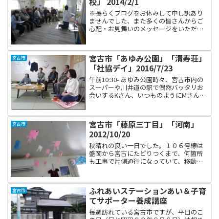
校」 2014/2/1
※長らくブログをお休みして申し訳あり
ませんでした、また多くの皆さんからご
心配・お見舞いのメッセージをいただき
ました。おかげ様で無事に仕事を再開す
ることができました。今回は数年前に患
った帯状疱疹の再発だったのですが、疲
宮古市「あゆみ公園」「清寿荘」
宮古市
労の蓄積もあったのかだい...
「社協デイ」2016/7/23
午前10:30- あゆみ公園時々、宮古市内の
スーパーや川井道の駅で偶然バッタリお
会いするKさん、いつものようにMさんを
連れて仮設の談話室まで足を運んでくだ
さいました。この日は二人のお友達も一
緒です。我々の予想より、ずいぶんと賑
宮古市「藤原三丁目」「河南」
宮古市
やかな1時間と...
2012/10/20
秋晴れの良い一日でした。１０６号線は
盛岡から宮古にたどりつくまで、何箇所
も工事で片側通行になっていて、移動時
間が読めない状態になっていましたが、
ゆっくりと山々の紅葉を眺める機会を得
ました。午前 10:30-11:30 藤原三丁目到着
ふれあいステーションあい＆子育
宮古市
直後、駐...
てサポーター養成講座
毎週訪れている宮古市ですが、平日のこ