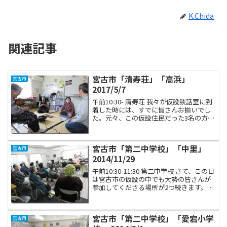
K.Chida
関連記事
宮古市「清寿荘」「高浜」
宮古市
2017/5/7
午前10:30- 清寿荘 我々が仮設談話室に到
着した時には、すでに皆さんお揃いでし
た。元々、この仮設住民だった3名の方
と、赤前仮設からお引っ越しをしてきた
方1名。今では皆さんすっかり打ち解け
て、仲良く世間話に花を咲かせておりま
宮古市「第二中学校」「中里」
宮古市
したよ。 「そ...
2014/11/29
午前10:30-11:30 第二中学校 さて、この日
は宮古市の仮設の中でも大勢の皆さんが
参加してくださる場所が2つ続きます。ま
ずは第二中学校の仮設ですが、悪天候の
中、続々と集まってくださいました。い
つもいただく美味しいコーヒーもありが
宮古市「第二中学校」「愛宕小学
宮古市
とうご...