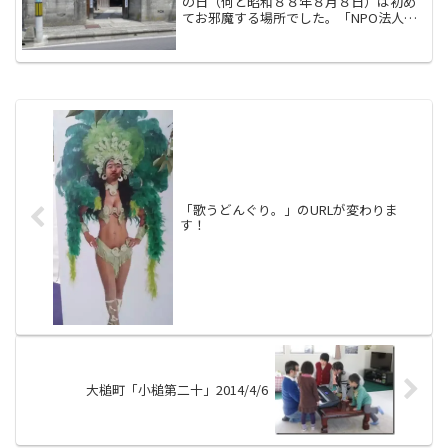
の日（何と昭和８８年８月８日）は初め
てお邪魔する場所でした。「NPO法人ふ
れあいステーションあい」さんです。理
事長の佐々木りほ子さんが、数週間前の
鍬ヶ崎仮設までわざわざ足を運んでくだ
さり、お声をかけていた...
「歌うどんぐり。」のURLが変わりま
す！
大槌町「小槌第二十」2014/4/6