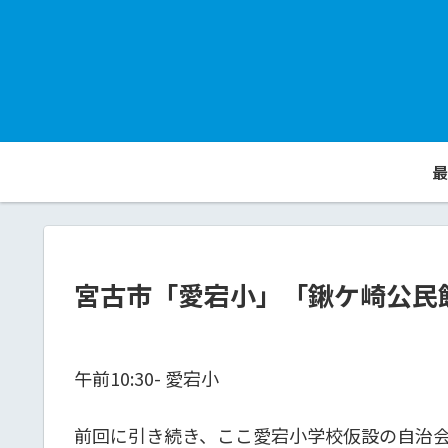
最
宮古市「愛宕小」「鍬ケ崎公民館」2
午前10:30- 愛宕小
前回に引き続き、ここ愛宕小学校仮設の自治