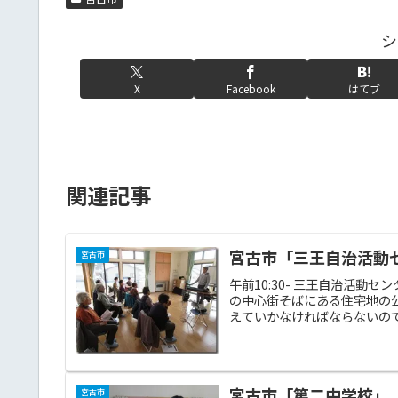
シ
X
Facebook
はてブ
関連記事
宮古市「三王自治活動セン
宮古市
午前10:30- 三王自治活
の中心街そばにある住宅地の
えていかなければならないので
宮古市「第二中学校」「OD
宮古市