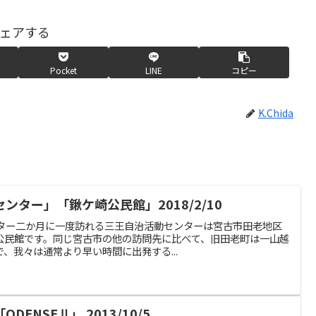
ェアする
Pocket
LINE
コピー
K.Chida
ター」「鍬ケ崎公民館」2018/2/10
動センター二か月に一度訪れる三王自治活動センターは宮古市田老地区
公民館です。同じ宮古市の他の訪問先に比べて、旧田老町は一山越
、我々は通常より早い時間に出発する...
ENSEⅡ」 2013/10/5