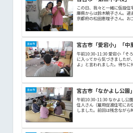
この日、我々と一緒に仮設住
庫県からは鈴木暁子さん。過
京都府の松田恵理子さん。お二
宮古市「愛宕小」「中里」2
宮古市
午前10:30-11:30 愛
に入ってから気づきましたが
よ」と言われました。待ちに待
宮古市「なかよし公園」「
宮古市
午前10:30-11:30 なか
住人さん（雇用促進住宅にお
しました。前回は残念ながら時