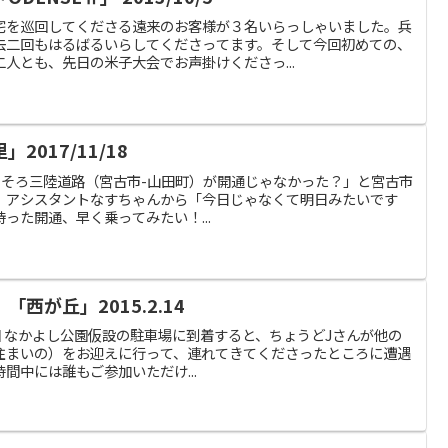
宅を巡回してくださる遠来のお客様が３名いらっしゃいました。兵
去二回もはるばるいらしてくださってます。そして今回初めての、
人とも、先日の米子大会でお声掛けくださっ...
017/11/18
宕小「そろそろ三陸道路（宮古市-山田町）が開通じゃなかった？」と宮古市
、アシスタントなすちゃんから「今日じゃなくて明日みたいです
った開通、早く乗ってみたい！...
西が丘」2015.2.14
よし公園 なかよし公園仮設の駐車場に到着すると、ちょうどJさんが他の
住まいの）をお迎えに行って、連れてきてくださったところに遭遇
間中には誰もご参加いただけ...