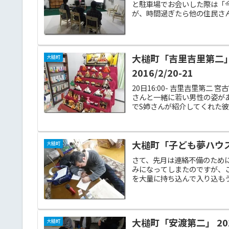
と駐車場でお会いした際は「
が、時間過ぎたら他の住民さん
大槌町「吉里吉里第二
大槌町
2016/2/20-21
20日16:00- 吉里吉里第
さんと一緒に若い男性の姿があ
でS姉さんが紹介してくれた彼
大槌町「子ども夢ハウスお
大槌町
さて、先月は連絡不備のため
みになってしまたのですが、
を大量に持ち込んで入り込もう
大槌町「安渡第二」 2013
大槌町