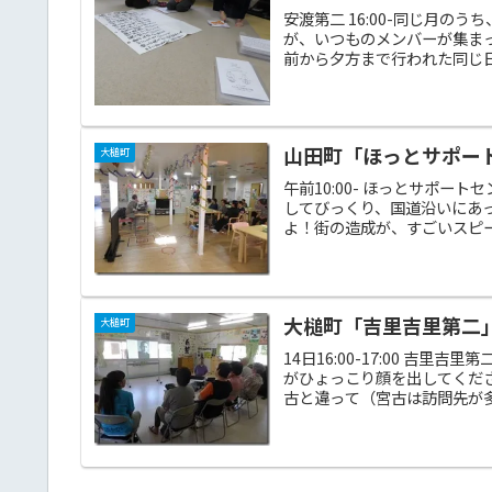
安渡第二 16:00-同じ月
が、いつものメンバーが集ま
前から夕方まで行われた同じ日
山田町「ほっとサポート
大槌町
午前10:00- ほっとサポー
してびっくり、国道沿いにあ
よ！街の造成が、すごいスピー
大槌町「吉里吉里第二」「
大槌町
14日16:00-17:00 吉
がひょっこり顔を出してくだ
古と違って（宮古は訪問先が多