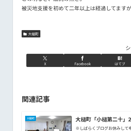
被災地支援を初めて二年以上は経過してます
大槌町
シ
X
Facebook
はてブ
関連記事
大槌町「小槌第二十」201
大槌町
※しばらくブログお休みして