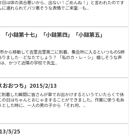
今日は体の具合悪いから、出ない！ごめんね！」と言われたのです
に連れられてバツ悪そうな表情でご来室‥も...
」「小鎚第十七」「小鎚第四」「小鎚第五」
二 宮古市から移動して吉里吉里第二に到着、集会所に入るといつものS姉
りました‥どなたでしょう？ 「私のカ・レ・シ」 嬉しそうな声
は、かつて近隣の学校で先生...
おつち」2015/2/13
に到着した瞬間に皆さんが車でお出かけするというていたらくで休
この日はちゃんとおじゃますることができました。作業に使う毛糸
とした時に、一人の男の子から 「それ何、...
/5/25