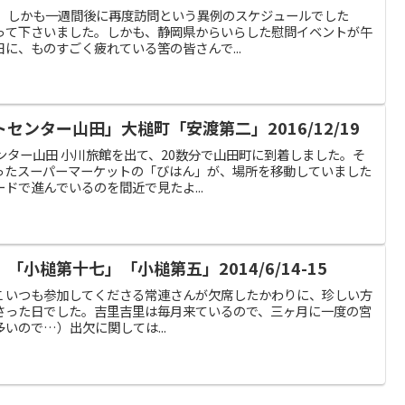
のうち、しかも一週間後に再度訪問という異例のスケジュールでした
って下さいました。しかも、静岡県からいらした慰問イベントが午
に、ものすごく疲れている筈の皆さんで...
センター山田」大槌町「安渡第二」2016/12/19
トセンター山田 小川旅館を出て、20数分で山田町に到着しました。そ
ったスーパーマーケットの「びはん」が、場所を移動していました
ドで進んでいるのを間近で見たよ...
小槌第十七」「小槌第五」2014/6/14-15
里吉里第二 いつも参加してくださる常連さんが欠席したかわりに、珍しい方
さった日でした。吉里吉里は毎月来ているので、三ヶ月に一度の宮
いので…）出欠に関しては...