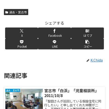
過去・宮古市
シェアする
X
Facebook
はてブ
Pocket
LINE
コピー
K.Chida
関連記事
宮古市「白浜」「児童相談所」
過去・宮古市
2011/10/8
「智田さんが巡回している仮設住宅に同
行したい」と申し出てくれた仲間が二
人、平田紀子さんと雑誌編集の芹澤一美