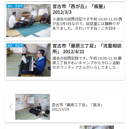
させて下さい」と名刺を渡されました。
宮古市「西が丘」「板屋」
過去・宮古市
こころ通...
2012/3/3
※過去の訪問日記です午前 10:30-11:30 西
が丘3月3日なので、談話室には雛飾りが
ありました。きれいですね！この日は私
の母校・日芸から音楽療法専攻の女の子
が見学に来ていました。また、ボランテ
ィアで立命館の学生さんもいらしてまし
宮古市「藤原三丁目」「児童相談
過去・宮古市
た。と...
所」 2012/4/21
過去の訪問記録です。午前 10:30-11:30 藤
原三丁目かわいキャンプからサロン活動
のボランティアさんがいらしてました。
サロン活動というのは、談話室に立ち寄
る仮設住民の皆さんに、お茶をいれたり
お話を聞いたりといった活動です。独居
の方のみ...
宮古市「藤原三丁目」「高浜」
2012/3/24