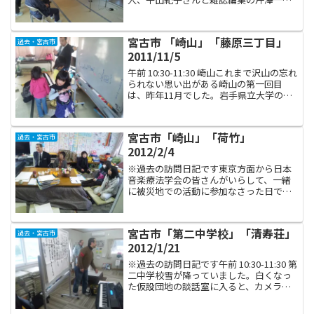
さん。お二人を連れて、仮設巡回二回目
に出かけました。午前 10:30-11:30 白浜三
陸海岸にある大きな半島の一つ、重茂半
宮古市 「崎山」「藤原三丁目」
過去・宮古市
島を北回り...
2011/11/5
午前 10:30-11:30 崎山これまで沢山の忘れ
られない思い出がある崎山の第一回目
は、昨年11月でした。岩手県立大学のボ
ランティア学生が沢山いて、子供たちの
相手をしてくれていました。私は安心し
て大人の相手を‥と思っていましたが、
宮古市「崎山」「荷竹」
過去・宮古市
子供たち...
2012/2/4
※過去の訪問日記です東京方面から日本
音楽療法学会の皆さんがいらして、一緒
に被災地での活動に参加なさった日で
す。事務局長の越智さん。災害対策特別
委員会の井澤さん。そして加藤先生。前
日に盛岡にお泊りになって、早朝に出発
宮古市「第二中学校」「清寿荘」
過去・宮古市
というスケジュールでした。...
2012/1/21
※過去の訪問日記です午前 10:30-11:30 第
二中学校雪が降っていました。白くなっ
た仮設団地の談話室に入ると、カメラを
持った男性が一人。「被災地の様子を伝
える情報誌を作っています、今日は取材