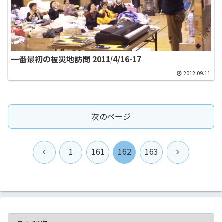
一番最初の被災地訪問 2011/4/16-17
2012.09.11
次のページ
前
次
1
161
162
163
へ
へ