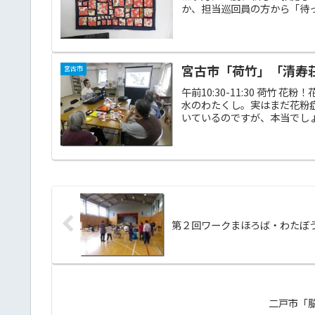
か、担当巡回員の方から「待っ
宮古市「荷竹」「清寿荘」
宮古市
午前10:30-11:30 荷
水のわたくし。実はまだ花粉
いているのですが、本当でしょ
第２回ワークまほろば・わたぼうし体
二戸市「脳