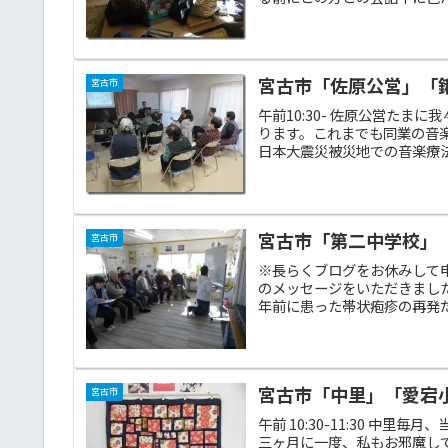
宮古市「佐原公営」「鍬ケ
宮古市
午前10:30- 佐原公営た
ります。これまでも同業の音
日本大震災被災地での音楽療法
宮古市「第二中学校」「愛
宮古市
※長らくブログをお休みして
のメッセージをいただきまし
年前に患った帯状疱疹の再発だ
宮古市「中里」「愛宕小学校
宮古市
午前 10:30-11:30 
三ヶ月に一度、私もお邪魔し