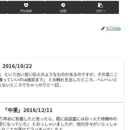
Pocket
LINE
コピー
K.Chida
16/10/22
は昼前」 という古い言い伝えのようなものがあるのですが、その昔ここ
獲っていいのは昼前まで」 とお触れを出したところ、へいへいと
ないところでちゃっかりと一日...
中里」2016/12/11
 かなり早めに到着したと思ったら、既に談話室にはお一人で待機中の
安になっていた」 とおっしゃいましたが、他の方々がいらっしゃ
なことが学べてラッキーでしたよ...