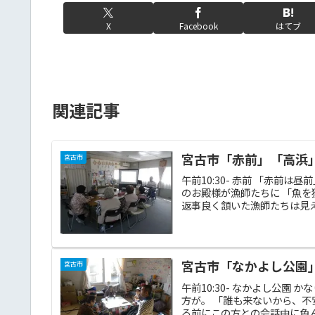
X
Facebook
はてブ
関連記事
宮古市「赤前」「高浜」20
宮古市
午前10:30- 赤前 「赤前
のお殿様が漁師たちに 「魚を
返事良く頷いた漁師たちは見え
宮古市「なかよし公園」「
宮古市
午前10:30- なかよし公園
方が。 「誰も来ないから、不
る前にこの方との会話中に色ん