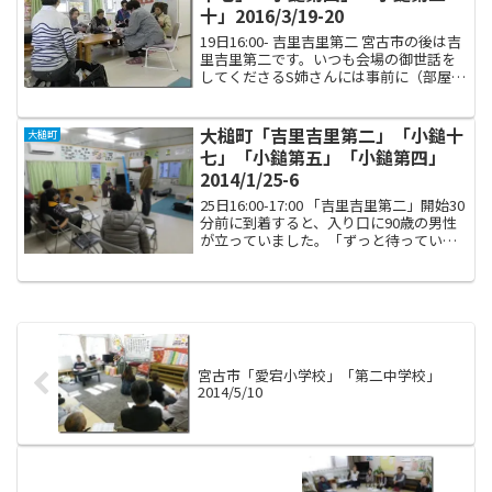
十」2016/3/19-20
19日16:00- 吉里吉里第二 宮古市の後は吉
里吉里第二です。いつも会場の御世話を
してくださるS姉さんには事前に（部屋番
号がわかっていたので）写真集を郵送し
ていたのですが、他の方にはこの日に配
布です。とは言え、最近はSさんの他には
大槌町「吉里吉里第二」「小鎚十
大槌町
Oさんく...
七」「小鎚第五」「小鎚第四」
2014/1/25-6
25日16:00-17:00 「吉里吉里第二」開始30
分前に到着すると、入り口に90歳の男性
が立っていました。「ずっと待っていた
けど来ないから、帰るとこだった」と言
われましたが、開始時間を勘違いなさっ
ていたようなので、説明して再び一緒に
部屋...
宮古市「愛宕小学校」「第二中学校」
2014/5/10