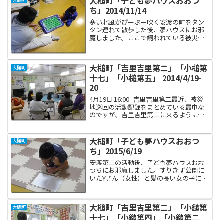
大槌町「子ども夢ハウスおおつ
大槌町
お邪魔しました。中で職員...
ち」2014/11/14
寒い北風がぴーぷー吹く安渡の町をタン
タン連れて散歩した後、夢ハウスにお邪
魔しました。ここで飼われている被災犬
のポップちゃんと一緒に外で待ってて
ね‥とつないだのですが、ポップちゃん
の姿が見えません‥あれ、どこに？と思
大槌町「吉里吉里第二」「小槌第
大槌町
ったらこの寒空なので屋内に...
十七」「小槌第五」 2014/4/19-
20
4月19日 16:00- 吉里吉里第二最近、被災
地巡回の活動記録をまとめている最中な
のですが、吉里吉里第二に来るようにな
って一年半ほど経過して、この日で16回
目となりました。最初の頃と今とでは参
加して下さる顔ぶれもかわり、以前いら
大槌町「子ども夢ハウスおおつ
大槌町
してくださ...
ち」2015/6/19
安渡第二の活動後、子ども夢ハウスおお
つちにお邪魔しました。すりきず公園に
いたYさん（女性）と髪の長い女の子に挨
拶したところ、女の子がギターを習いた
いと希望していることを知りました。そ
ういえば備品にギターがあったな‥と思
大槌町「吉里吉里第二」「小鎚第
大槌町
い、さっそくテキスト作...
十七」「小鎚第四」「小鎚第二