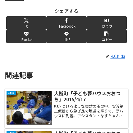
シェアする
X
Facebook
はてブ
Pocket
LINE
コピー
K.Chida
関連記事
大槌町「子ども夢ハウスおおつ
大槌町
ち」2015/4/17
叩きつけるような突然の雨の中、安渡第
二仮設から急ぎ足で坂道を降りて、夢ハ
ウスに到着。アシスタントなすちゃんは
日曜日に訪問する仮設でケーキつくり講
習会を約束していたので、その買い出し
で不在だったので、まずは私一人が先に