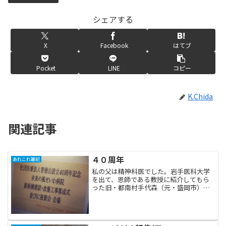
シェアする
X
Facebook
はてブ
Pocket
LINE
コピー
K.Chida
関連記事
４０周年
あれこれ雑記
私の父は精神科医でした。岩手医科大学
を出て、恩師である教授に紹介してもら
った旧・都南村手代森（元・盛岡市）の
丘陵地に一目惚れして、精神科の病院を
開設したのが昭和４８年。それから４０
年の節目にあたる昨年～今年には後を継
いだ私の弟（理事長）が病...