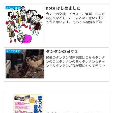
note はじめました
あれこれ雑記
今までの楽曲、イラスト、漫画、いずれ
は短文などもここにまとめて置いておこ
うかと思います。 もちろん閲覧などは無
料ですよ。是非、のぞいてみてください
ね。
タンタンの日々 2
あれこれ雑記
過去のタンタン関連記事はこちらタンタ
ンのことタンタンの日々タンタン☆チャ
ンネルタンタンが我が家にやってきて、
一ヶ月半が経過しました。毎日のように
自動車で岩手県内を動き回っている私
（とアシスタントなすちゃん）と一緒
に、後部座席に設置したケージ...