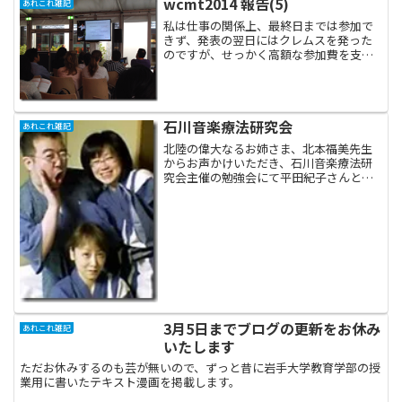
wcmt2014 報告(5)
あれこれ雑記
私は仕事の関係上、最終日までは参加で
きず、発表の翌日にはクレムスを発った
のですが、せっかく高額な参加費を支払
ったので、なるべく時間ギリギリまでは
他の人の発表をみよう！と思いました。
メイン会場がいっぱいの時は、こうやっ
てサテライト会場で聞き...
石川音楽療法研究会
あれこれ雑記
北陸の偉大なるお姉さま、北本福美先生
からお声かけいただき、石川音楽療法研
究会主催の勉強会にて平田紀子さんと一
緒にお話をさせていただいたのが、2005
年4月23日でした。倶利伽羅の素敵な勉強
会は石川の皆さんのあたたかさと熱心さ
に触れて、とても...
3月5日までブログの更新をお休み
あれこれ雑記
いたします
ただお休みするのも芸が無いので、ずっと昔に岩手大学教育学部の授
業用に書いたテキスト漫画を掲載します。