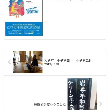
【判型・頁数】 B5・136頁 【発行年月】
2015年5月 【ISBNコード】
978427612234...
大槌町「小槌第四」「小槌第五B」
2012/11/8
病院名が変わりました