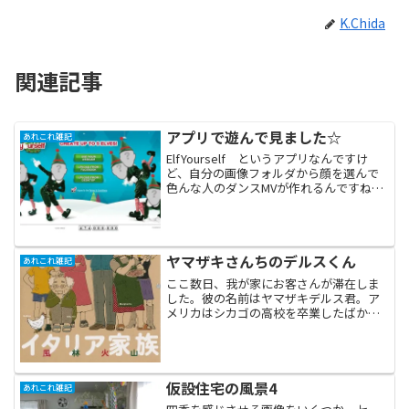
K.Chida
関連記事
アプリで遊んで見ました☆
あれこれ雑記
ElfYourself というアプリなんですけ
ど、自分の画像フォルダから顔を選んで
色んな人のダンスMVが作れるんですね
え。楽しいので自分たちの顔で作ってみ
ました。なすちゃんVer.なすちゃん、こう
やってみるとちょっとフジモン似です
ね。わたく...
ヤマザキさんちのデルスくん
あれこれ雑記
ここ数日、我が家にお客さんが滞在しま
した。彼の名前はヤマザキデルス君。ア
メリカはシカゴの高校を卒業したばかり
の若者です。昨年に引き続き、我が家に
泊まって三陸沿岸の被災地へ赴き、災害
支援ボランティアを行うためにやってき
ました。「ん？この名前‥...
仮設住宅の風景4
あれこれ雑記