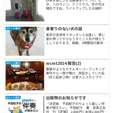
四季を感じさせる画像をいくつか。七
夕。ハロウィン。クリスマス。冬の花は
格別ですね。ライトアップした大槌町福
幸きらり駅。吉里吉里の仮設団地から海
をのぞむ。こどもにちゅうい。ねずみに
ちゅうい。ちゅうちゅう。仮設の子供が
私の顔を描いてくれました。...
身寄りのない犬の話
あれこれ雑記
東京の吉祥寺でタンタンと出逢い、家に
連れ帰ってからもうすぐ二ヶ月が経とう
としております。毎朝、1時間弱の散歩を
している私ですが、さっぱり痩せる気配
はありません。うーむ。そんなタンタン
との縁をつないでくれた東京の古い友人
が、いま新しいわんちゃ...
wcmt2014 報告(2)
あれこれ雑記
悪夢のようなホテルオーバーブッキング
事件から一夜が明け、早起きしていた私
（何と起床２時）は家人とスカイプでの
んびりと雑談しながら朝食時間になるの
を今かいまかと待ち構えておりました。
近所のおじさん達も利用しているアット
ホームなカフェ。 パン...
出版物のお知らせです
あれこれ雑記
「決定版 平田紀子のちょっと嬉しい伴
奏が弾きたい」 平田紀子 著 音楽之友
社 刊 【定価】 2,808 円 ( 本体2,600 円)