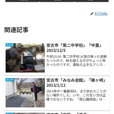
K.Chida
関連記事
宮古市「第二中学校」「中里」
宮古市
2015/12/5
午前10:30- 第二中学校 大雪の降った翌朝
だったので、峠を越えるのがちょっと怖
かったのですが、運転の上手なアシスタ
ントなすちゃんのおかげで無事に到着し
ました。某国民放送の若きディレクター
ちゃんも、空いていたドライバーさんに
宮古市「みなみ会館」「鍬ヶ崎」
宮古市
安全に送り届け...
2013/1/12
2013年の一番最初は、まだ訪れたことの
ない場所でした。いや、この言い方は正
確ではないですね。「南公園仮設」は何
度も来ました。なぜなら、避難所時代に
知り合った方が住んでいて、毎週のよう
に昼間に訪問したので。初めて「仮設の