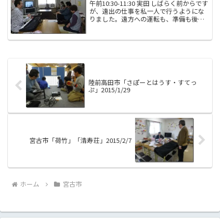
午前10:30-11:30 実田 しばらく前からです
が、遠出の仕事を私一人で行うようにな
りました。遠方への運転も、準備も後片
付けも自分でやっています。あれ、アシ
スタントなすちゃんは？と思った方もい
らっしゃるでしょう。実は勤務形態を変
えてみま...
陸前高田市「さぽーとはうす・すてっ
ぷ」2015/1/29
宮古市「荷竹」「清寿荘」2015/2/7
ホーム
宮古市