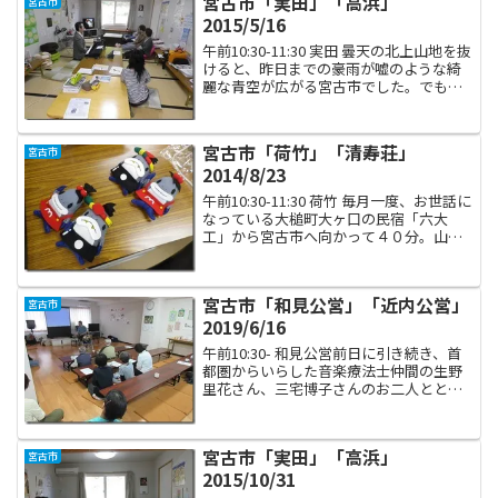
宮古市「実田」「高浜」
宮古市
住居」の中身を拝見し...
2015/5/16
午前10:30-11:30 実田 曇天の北上山地を抜
けると、昨日までの豪雨が嘘のような綺
麗な青空が広がる宮古市でした。でもち
ょっとだけ肌寒かったですね‥実田の談
話室に到着すると、スイッチのついてい
ないコタツにお二人ほど座って待ってく
宮古市「荷竹」「清寿荘」
宮古市
ださって...
2014/8/23
午前10:30-11:30 荷竹 毎月一度、お世話に
なっている大槌町大ヶ口の民宿「六大
工」から宮古市へ向かって４０分。山田
町にほど近い場所にある荷竹に到着しま
した。 ここの皆さんは、我々が「仮設の
人々は手芸活動していて、その材料を届
宮古市「和見公営」「近内公営」
宮古市
けてあげ...
2019/6/16
午前10:30- 和見公営前日に引き続き、首
都圏からいらした音楽療法士仲間の生野
里花さん、三宅博子さんのお二人ととも
に大槌町から宮古市へと移動、サロン巡
回をいたしました。連日、雨降りです。
午前中は宮古市の中心街に近い和見公営
宮古市「実田」「高浜」
宮古市
住宅にお邪魔しま...
2015/10/31