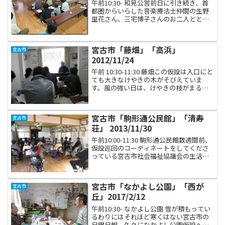
午前10:30- 和見公営前日に引き続き、首
都圏からいらした音楽療法士仲間の生野
里花さん、三宅博子さんのお二人ととも
に大槌町から宮古市へと移動、サロン巡
回をいたしました。連日、雨降りです。
午前中は宮古市の中心街に近い和見公営
宮古市「藤畑」「高浜」
宮古市
住宅にお邪魔しま...
2012/11/24
午前 10:30-11:30 藤畑この仮設は入口にと
ても大きなけやきの木がそびえていま
す。風の強い日は、けやきの枝がまるで
「鳴いている」ように音を鳴らすのだそ
うです。前回は女性一人と、親子連れだ
けでこぢんまりとセッションを行いまし
宮古市「駒形通公民館」「清寿
宮古市
たが、今日...
荘」 2013/11/30
午前10:00-11:30 駒形通公民館数週間前、
仮設巡回のコーディネートをしてくださ
っている宮古市社会福祉協議会の生活復
興支援センターさんから連絡があり「今
度の藤畑仮設ですが、会場が談話室では
なく近隣の公民館になります」と連絡が
宮古市「なかよし公園」「西が
宮古市
ありました...
丘」2017/2/12
午前10:30- なかよし公園 雪が積もってい
るわりにはそれほど寒くはない宮古市の
日曜日朝、久々になかよし公園仮設へと