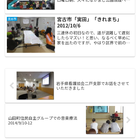
お邪魔いたしました。到着寸前、坂道を
サロン参加者お二人がえっちらおっちら
と上っているのをお見掛けしたのです
宮古市「実田」「きれまち」
宮古市
が、健脚だなあと...
2012/10/6
三連休の初日なので、道が混雑して遅刻
したらマズい！と思い、なるべく早めに
家を出たのですが、やはり区界で前の車
（トラック）にとっつかまりました‥イ
ラチなので助手席でストレスためまくり
ましたが、運転のなすちゃんはマイペン
ライ体質なのでゆっくりゆ...
岩手県看護協会二戸支部でお話をさせて
いただきました
山田町住民自主グループでの音楽療法
2014/9/10-12