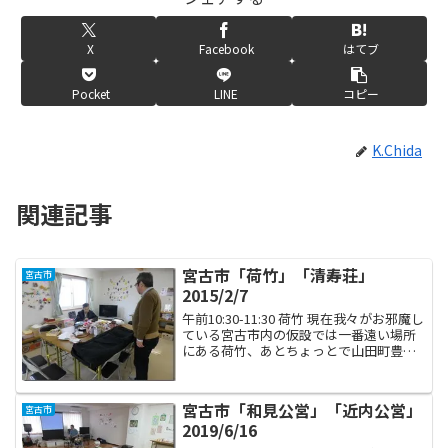
X
Facebook
はてブ
Pocket
LINE
コピー
K.Chida
関連記事
宮古市「荷竹」「清寿荘」
宮古市
2015/2/7
午前10:30-11:30 荷竹 現在我々がお邪魔し
ている宮古市内の仮設では一番遠い場所
にある荷竹、あとちょっとで山田町豊間
根という端っこに位置しておりますが、
いつぞやの地元新聞に「荷竹仮設などの
空き部屋を、工事関係者向けの宿泊施設
宮古市「和見公営」「近内公営」
宮古市
にする」...
2019/6/16