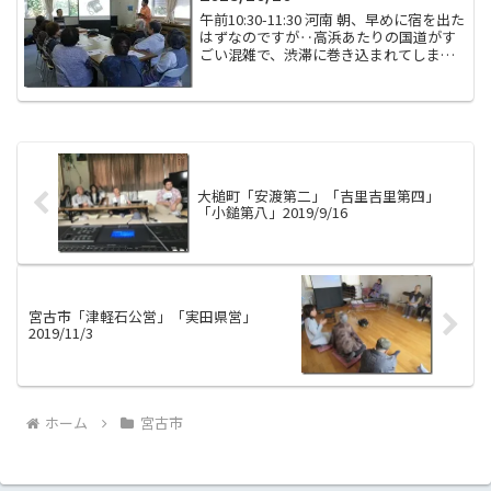
午前10:30-11:30 河南 朝、早めに宿を出た
はずなのですが‥高浜あたりの国道がす
ごい混雑で、渋滞に巻き込まれてしまい
ました。復興工事のトラックでごった返
していたのかな？と思ったのですが、到
着は結局ギリギリに。でも間に合って良
かったで...
大槌町「安渡第二」「吉里吉里第四」
「小鎚第八」2019/9/16
宮古市「津軽石公営」「実田県営」
2019/11/3
ホーム
宮古市