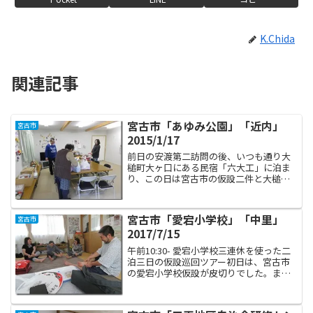
K.Chida
関連記事
宮古市「あゆみ公園」「近内」
宮古市
2015/1/17
前日の安渡第二訪問の後、いつも通り大
槌町大ヶ口にある民宿「六大工」に泊ま
り、この日は宮古市の仮設二件と大槌町
の仮設一件を巡回しました。そして遠方
からのお客様が同行してくれました。音
楽療法士の井上勢津さんです。井上さん
宮古市「愛宕小学校」「中里」
宮古市
は復興庁の学校カウンセラ...
2017/7/15
午前10:30- 愛宕小学校三連休を使った二
泊三日の仮設巡回ツアー初日は、宮古市
の愛宕小学校仮設が皮切りでした。まだ
午前中の早い時間なのに、強い日差しで
ジリジリと弱るアシスタントなすちゃ
ん。暑いの寒いのは全く平気な私とは