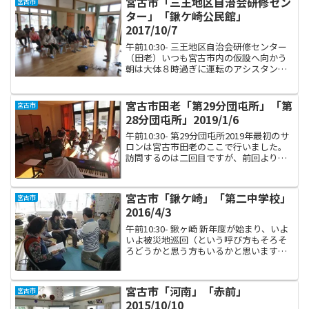
宮古市「三王地区自治会研修セン
宮古市
日々クーラーの温度で...
ター」「鍬ケ崎公民館」
2017/10/7
午前10:30- 三王地区自治会研修センター
（田老）いつも宮古市内の仮設へ向かう
朝は大体８時過ぎに運転のアシスタント
なすちゃんと共に私の自宅を出発して、
１０時過ぎには到着できるようにしてお
りますが、田老地区は宮古市と言っても
宮古市田老「第29分団屯所」「第
宮古市
中心部から車で３...
28分団屯所」2019/1/6
午前10:30- 第29分団屯所2019年最初のサ
ロンは宮古市田老のここで行いました。
訪問するのは二回目ですが、前回より大
幅人数増の6名の方がご参加くださいまし
た。そして、すごくすごく驚いたのは、
私が以前ボランティアで通っていた宮古
宮古市「鍬ケ崎」「第二中学校」
宮古市
市社会福...
2016/4/3
午前10:30- 鍬ヶ崎 新年度が始まり、いよ
いよ被災地巡回（という呼び方もそろそ
ろどうかと思う方もいるかと思います
が、でもまだまだ困難な状況は続いてお
りますのでご了承下さい）初日。日程を
調整してくれている宮古市社会福祉協議
宮古市「河南」「赤前」
宮古市
会からメールで届...
2015/10/10