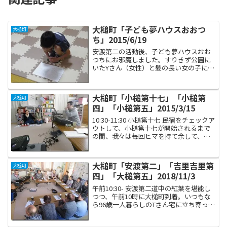
大槌町「子ども夢ハウスおおつ
大槌町
ち」2015/6/19
安渡第二の活動後、子ども夢ハウスおお
つちにお邪魔しました。すりきず公園に
いたYさん（女性）と髪の長い女の子に挨
拶したところ、女の子がギターを習いた
いと希望していることを知りました。そ
ういえば備品にギターがあったな‥と思
大槌町「小槌第十七」「小槌第
大槌町
い、さっそくテキスト作...
四」「小槌第五」2015/3/15
10:30-11:30 小槌第十七 民宿をチェックア
ウトして、小槌第十七が開始されるまで
の間、我々は毎回ヒマを持て余して、こ
れまで新山に登ったり、安渡を意味もな
くぷらぷらして住民に見つかったり、片
岸の海岸を散歩したりの風来坊でした。
大槌町「安渡第二」「吉里吉里第
大槌町
先月から...
四」「大槌第五」2018/11/3
午前10:30- 安渡第二道中の紅葉を堪能し
つつ、午前10時に大槌町到着。いつもな
ら96歳一人暮らしのTさん宅に立ち寄って
サロン参加への声掛けをするのですが、
この日はその前にも一つタスクがありま