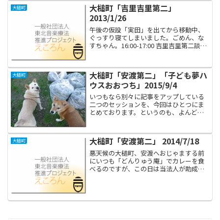
した。それは仮設時代から熱心にサロン
大槌町「吉里吉里第二」
大槌町
参加して下...
2013/1/26
午後の仮設「実田」を出てから移動中、
ぐっすり寝てしまいました。ごめん、な
すちゃん。16:00-17:00 吉里吉里第二談話
室に入ると、玄関には子供の下足が散乱
していて、ドアというドアが全て開いた
ままになってました。中からは小学生の
大槌町「安渡第二」「子ども夢ハ
大槌町
男子と女子...
ウスおおつち」2015/9/4
いつもなら別々に記事をアップしている
二つのセッションを、今回はひとつにま
とめております。というのも、よんどこ
ろのない事情で同じ場所を使って行った
からです。 いつも大槌町の仮設住宅を巡
回するにあたり、大槌町地域支援員配置
大槌町「安渡第二」 2014/7/18
大槌町
事業所という事務所に連...
悪天候の大槌町、安渡へおじゃまする前
にいつも「どんりゅう庵」でカレーを食
べるのですが、この日は当法人が助成金
を申請したアメリケアズのラモナさん
（アメリカからいらした女性）も一緒で
した。ラモナさんはこの後は大船渡市に
移動、というので大変お忙し...