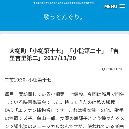
東日本大震災被災地の三陸沿岸で活動する音楽療法士のブログです。
MENU
歌うどんぐり。
大槌町「小槌第十七」「小槌第二十」「吉
里吉里第二」2017/11/20
2016.11.20
午前10:30- 小槌第十七
毎月一度訪問している小槌第十七仮設、今回は隔月で開催
している映画鑑賞会でした。持ってきたのは私の秘蔵
DVD「エノケン捕物帳」です。これは榎本健一の他、歌手
の笠置シズ子、藤山一郎、女優の旭輝子という錚々たるメ
ンツ総出演のミュージカルなんですが、使われている楽曲