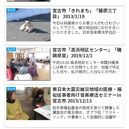
ったので当時の同行者（三上さん）と二
人で途方に暮れながら談話室で一時間過
宮古市「きれまち」「藤原三丁
宮古市
ごしたものです。...
目」 2013/1/19
今日は兵庫県からお客さんがわざわざい
らして下さり、被災地巡回にお付き合い
いただきました。日本音楽療法学会近畿
支部長の鈴木先生です。一昨年の神戸大
会で行った自主シンポジウムで司会をし
ていただいた時からの御縁です。午前
宮古市「高浜地区センター」「磯
宮古市
10:30-11:30 ...
鶏県営」2019/12/1
午前10:30-高浜地区センター年間計画表
には無かった日程でしたが、台風で中止
した日や、私が病欠した日などの代わり
として急遽組み入れていただきました。
高浜地区センターに入ると、調理室では
何か住民の皆さんが料理を作っているの
東日本大震災被災地域の医療・福
宮古市
が見えました。お昼...
祉従事者向け音楽療法セミナーin
宮古市 2015/12/13
岩手県福祉基金の助成を受けて開催した
講習会の第五弾は、ポプラ社「ラスト・
ソング」の著者として全国的に活躍中の
音楽療法士、佐藤由美子さんを講師とし
てお迎えしました。私自身も、これまで