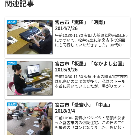
関連記事
宮古市「実田」「河南」
宮古市
2014/7/26
午前10:30-11:30 実田 大船渡と陸前高田市
につづいて、松井先生には宮古市の巡回
にも同行していただきました。80代の松
井先生は、移動中の車中でも一切仮眠を
取らず、ずっとお話をしてくださいまし
た。なんてタフなんでしょう。 実田では
宮古市「板屋」「なかよし公園」
宮古市
参加...
2015/9/26
午前10:30-11:30 板屋 小雨の降る宮古市内
は肌寒いのに湿気が多く、私はストール
を首に巻いていましたが、暑がりのアシ
スタントなすちゃんはじっとりと背中に
汗をかいておりました。３０ｋｇ痩せた
のに、暑がりはそのままなのね。 さて、
宮古市「愛宕小」「中里」
宮古市
板屋公...
2018/3/4
午前10:30- 愛宕小バタバタと閉鎖の決ま
った宮古市内の仮設住宅、この日の二件
も最後のサロンとなりました。思い起こ
せば愛宕小学校仮設の初回、誰も来なか