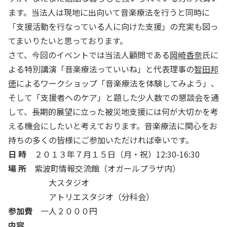
ます。当法人は現地に出向いて音楽療法を行うと同時に
「支援活動を行なっている人に向けた支援」の充実も図っ
てまいりたいと思っております。
さて、今回のイベントでは当法人顧問である
岡崎香奈
氏に
よる特別講演「音楽療法っていいね」と代表理事の
智田邦
徳
によるワークショップ「音楽療法を体験してみよう」、
そして「支援者へのケア」と題した少人数での懇談会を通
して、長期的展望に立った被災地支援には何が大切かを考
える機会にしたいと考えております。音楽療法に関心をお
持ちの多くの皆様にご参加いただければ幸いです。
日 時
２０１３年７月１５日（月・祝）12:30-16:30
場 所
紫波町情報交流館（オガールプラザ内）
大スタジオ
アトリエスタジオ（分科会）
参加費
一人２０００円
内容