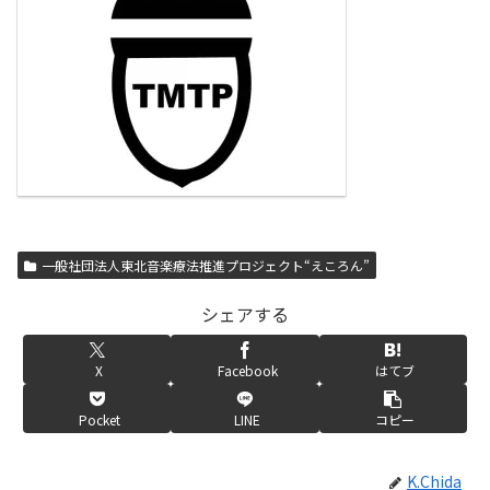
一般社団法人東北音楽療法推進プロジェクト“えころん”
シェアする
X
Facebook
はてブ
Pocket
LINE
コピー
K.Chida