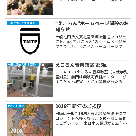
ただいていたので、まあしょうがない
か！濃密な１時間にしよう！と思って行
ったらば、紫波町子育て応援センター
「しわっせ」の...
“えころん”ホームページ開設のお
一般社団法人東北音楽療法推進プロジェクト“えころん”
知らせ
一般社団法人東北音楽療法推進プロジェ
クト、愛称“えころん”のホームページが
できました。えころんホームページでき
たてなので、あちこちのページが未完成
ですが、これから充実した記事をどんど
ん掲載していきたいと思います。どうぞ
えころん音楽教室 第5回
一般社団法人東北音楽療法推進プロジェクト“えころん”
よろしくお願いします！...
10:30-11:30 えころん音楽教室（未就学児
童対象）前回は紫波町保健センター「ぴ
よこちゃん教室」と合同開催だったので
賑やかでしたが、今回は通常通りだった
ので3組のご参加でこじんまりと行いまし
た。その分、みんなとてもリラックスし
てのんび...
2016年 新年のご挨拶
あれこれ雑記
日頃は一般社団法人東北音楽療法推進プ
ロジェクトへ多大なるご支援を誠に有難
うございます。 東日本大震災から五年と
いう節目を迎え、三陸沿岸で被災者の皆
さんと共に音楽による心の復興を目指し