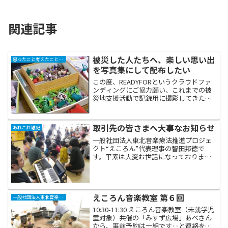
関連記事
被災した人たちへ、楽しい思い出
思ったこと考えたこと学んだこと
を写真集にして配布したい
この度、READYFORというクラウドファ
ンディングにご協力願い、これまでの被
災地支援活動で記録用に撮影してきた画
像を写真集として出版し、参加して下さ
った被災地の皆さんや協力してくださっ
た関係各位へ無料配布する‥というプロ
取引先の皆さまへ大事なお知らせ
あれこれ雑記
ジェクトを開始いた...
一般社団法人東北音楽療法推進プロジェ
クト“えころん”代表理事の智田邦徳で
す。平素は大変お世話になっておりま
す。 前回のブログ記事にも書きました
が、当法人では新たに山崎尚子（日本音
楽療法学会認定音楽療法士）を迎えて、
新体制で２０１６年度の業務...
えころん音楽教室 第６回
一般社団法人東北音楽療法推進プロジェクト“えころん”
10:30-11:30 えころん音楽教室（未就学児
童対象）共催の「みすず広場」あべさん
から、事前予約は一組です‥と連絡をい