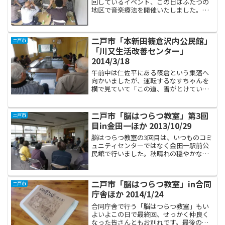
回しているイベント、この日はふたつの
地区で音楽療法を開催いたしました。ま
ず、午前中は上平住宅集会所「高齢者語
らいの家」で定期的に近隣の皆さんが集
まってサークル活動をしているところ
二戸市「本新田篠倉沢内公民館」
二戸市
へ、おじゃましました。うー...
「川又生活改善センター」
2014/3/18
午前中は仁佐平にある篠倉という集落へ
向かいましたが、運転するなすちゃんを
横で見ていて「この道、雪がとけていて
本当に良かった」と思ったくらい、細く
くねった山道を行きました。到着して保
健師さんと一緒に住民の皆さんを待って
二戸市「脳はつらつ教室」第3回
二戸市
いたのですが、開始時間の...
目in金田一ほか 2013/10/29
脳はつらつ教室の3回目は、いつものコミ
ュニティセンターではなく金田一駅前公
民館で行いました。秋晴れの穏やかな空
を窓から眺めながら、楽しく歌を歌いま
した。「ごちそうさん」という今やって
いる朝の連続テレビ小説を見ている参加
二戸市「脳はつらつ教室」in合同
二戸市
者の方が多く、感想を聞...
庁舎ほか 2014/1/24
合同庁舎で行う「脳はつらつ教室」もい
よいよこの日で最終回、せっかく仲良く
なった皆さんともお別れです。最後のテ