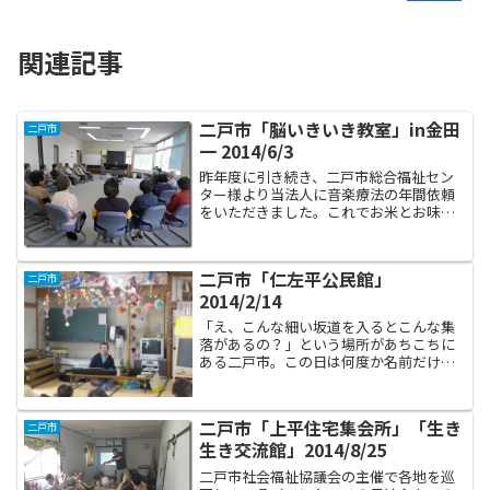
関連記事
二戸市「脳いきいき教室」in金田
二戸市
一 2014/6/3
昨年度に引き続き、二戸市総合福祉セン
ター様より当法人に音楽療法の年間依頼
をいただきました。これでお米とお味噌
が買えます…（涙）…ありがとうござい
ます。ということで、脳いきいき教室二
年目です。 金田一地区での参加者は２４
二戸市「仁左平公民館」
二戸市
名！定員オーバーですが...
2014/2/14
「え、こんな細い坂道を入るとこんな集
落があるの？」という場所があちこちに
ある二戸市。この日は何度か名前だけは
耳にした仁左平地区に初めてお邪魔しま
した。雪が残っている細い道沿いに公民
館があって、どこに車を止めようか‥と
二戸市「上平住宅集会所」「生き
二戸市
聞きに行くと、中に「脳は...
生き交流館」2014/8/25
二戸市社会福祉協議会の主催で各地を巡