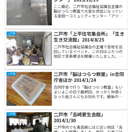
ここ最近、二戸市社会福祉協議会主催の
脳はつらつ教室で大変お世話になってい
る金田一コミュニティセンター「アツマ
ランカ」ですが、この日の依頼はここか
ら直々にいただきました。地域にお住ま
いの高齢者を対象とした講座の閉校式に
二戸市「上平住宅集会所」「生き
二戸市
お呼ばれしましたよ。「脳...
生き交流館」2014/8/25
二戸市社会福祉協議会の主催で各地を巡
回しているイベント、この日はふたつの
地区で音楽療法を開催いたしました。ま
ず、午前中は上平住宅集会所「高齢者語
らいの家」で定期的に近隣の皆さんが集
まってサークル活動をしているところ
二戸市「脳はつらつ教室」in合同
二戸市
へ、おじゃましました。うー...
庁舎ほか 2014/1/24
合同庁舎で行う「脳はつらつ教室」もい
よいよこの日で最終回、せっかく仲良く
なった皆さんともお別れです。最後のテ
ーマは「ダンス」です、もちろんいつも
のあてふりも行いましたが、座ったまま
手足を元気に動かしながら歌って踊る活
二戸市「舌崎更生会館」
二戸市
動も行いました。リクエス...
2014/1/30
二戸市内でも青森県にほど近い地区「舌
崎」へお邪魔しました。毎回、お昼ごは