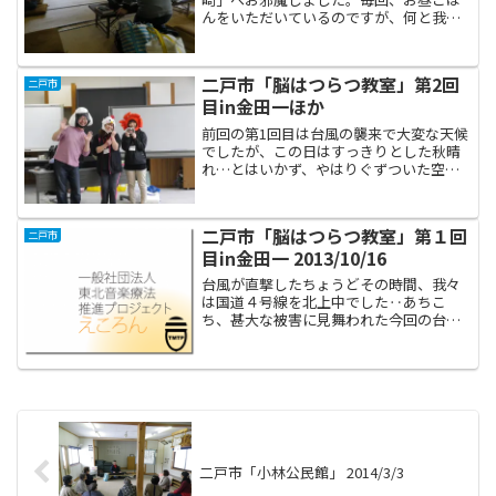
んをいただいているのですが、何と我々
二人に対して四人前の食事が並べられて
います！さすがの私も年齢的には一人分
を平らげるのが精一杯ですよ‥アシスタ
二戸市「脳はつらつ教室」第2回
二戸市
ントなすちゃん、どうぞよ...
目in金田一ほか
前回の第1回目は台風の襲来で大変な天候
でしたが、この日はすっきりとした秋晴
れ…とはいかず、やはりぐずついた空模
様の中、たくさんの方がお集まりになり
ました。この日は「ととあわせ」という
カードゲームを使いました。二枚のカー
二戸市「脳はつらつ教室」第１回
二戸市
ドが対になっていて、会...
目in金田一 2013/10/16
台風が直撃したちょうどその時間、我々
は国道４号線を北上中でした‥あちこ
ち、甚大な被害に見舞われた今回の台風
ですが、幸い我々は無事に二戸市へと到
着することができました。被害にあわれ
た皆様に心よりお見舞い申し上げます。
二戸市「脳はつらつ教室」第...
二戸市「小林公民館」 2014/3/3