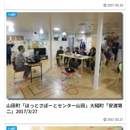
2017.05.16
大槌町
山田町「ほっとさぽーとセンター山田」大槌町「安渡第
二」2017/3/27
2017.03.27
大槌町