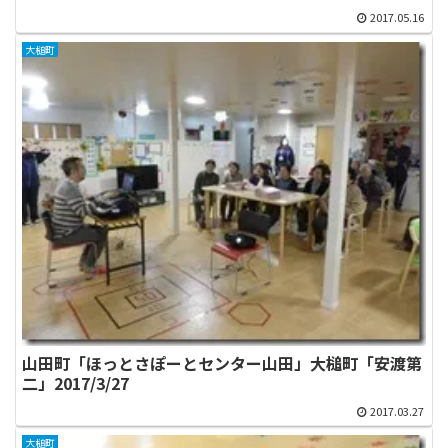
2017.05.16
大槌町
山田町「ほっとさぽーとセンター山田」大槌町「安渡第
二」2017/3/27
2017.03.27
大槌町