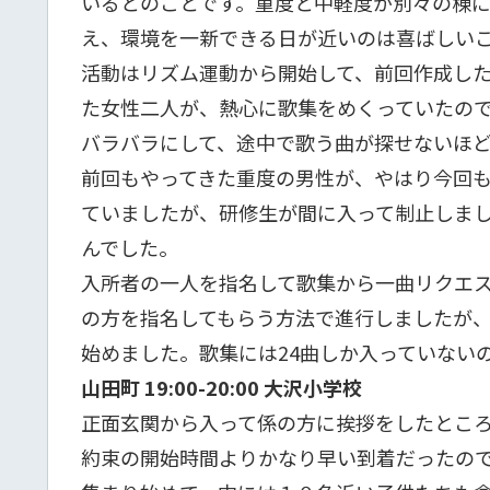
いるとのことです。重度と中軽度が別々の棟
え、環境を一新できる日が近いのは喜ばしい
活動はリズム運動から開始して、前回作成し
た女性二人が、熱心に歌集をめくっていたの
バラバラにして、途中で歌う曲が探せないほ
前回もやってきた重度の男性が、やはり今回
ていましたが、研修生が間に入って制止しま
んでした。
入所者の一人を指名して歌集から一曲リクエ
の方を指名してもらう方法で進行しましたが
始めました。歌集には24曲しか入っていない
山田町 19:00-20:00 大沢小学校
正面玄関から入って係の方に挨拶をしたとこ
約束の開始時間よりかなり早い到着だったの