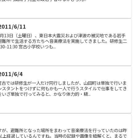
11/6/11
6月13日（土曜日）、東日本大震災および津波の被災地である岩手
避難所で生活する方たちへ音楽療法を実施してきました。研修生二
-11:30 宮古小学校いつも...
11/6/4
宮古では研修生が一人だけ同行しましたが、山田町は単独で行いま
シスタントをつけずに何もかも一人で行うスタイルで仕事をしてき
いざ単独で行ってみると、かなり体力的・精...
すが、避難所となった場所をまわって音楽療法を行っていたのは昨
年以上経過しているんですね。当時の記録や画像を紐解くと、まるで