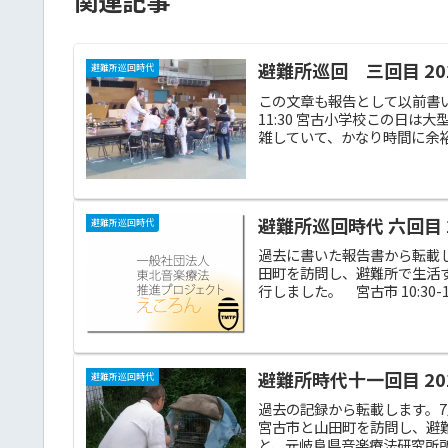
関連記事
避難所巡回 三回目 2011
避難所巡回時代
この文章も報告として以前書い
11:30 宮古小学校この日は
雑していて、かなり時間に余裕
避難所巡回時代 六回目 20
避難所巡回時代
過去に書いた報告書から転載
田町を訪問し、避難所で生活
行しました。 宮古市 10:30-1
避難所時代十一回目 201
避難所巡回時代
過去の記録から転載します。
宮古市と山田町を訪問し、避
と、元岐阜県音楽療法研究所所