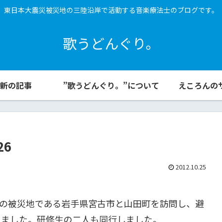
東日本大震災被災地の三陸沿岸で活動する音楽療法士のブログです。
歌うどんぐり。
新の記事
”歌うどんぐり。”について
えころんの
26
2012.10.25
波の被災地である岩手県宮古市と山田町を訪問し、避
きました。研修生の二人も同行しました。