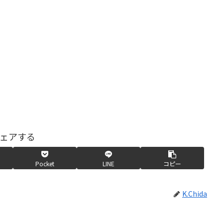
ェアする
Pocket
LINE
コピー
K.Chida