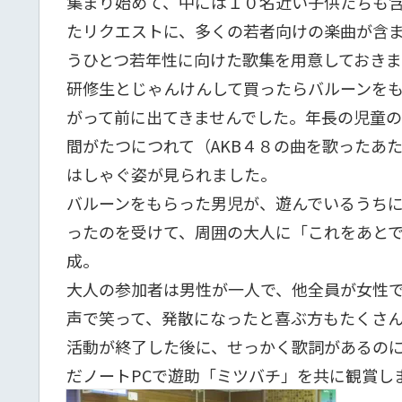
集まり始めて、中には１０名近い子供たちも
たリクエストに、多くの若者向けの楽曲が含
うひとつ若年性に向けた歌集を用意しておき
研修生とじゃんけんして買ったらバルーンを
がって前に出てきませんでした。年長の児童
間がたつにつれて（AKB４８の曲を歌ったあ
はしゃぐ姿が見られました。
バルーンをもらった男児が、遊んでいるうち
ったのを受けて、周囲の大人に「これをあと
成。
大人の参加者は男性が一人で、他全員が女性
声で笑って、発散になったと喜ぶ方もたくさ
活動が終了した後に、せっかく歌詞があるの
だノートPCで遊助「ミツバチ」を共に観賞し