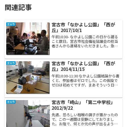
関連記事
宮古市「なかよし公園」「西が
宮古市
丘」2017/10/1
午前10:30- なかよし公園この日から遡る
こと数日、宮古市社会福祉協議会の担当
者さんから連絡をいただきました。急に
決まったことだと前置きして、今年度巡
回を予定していた仮設団地のうち「なか
よし公園」「児童相談所」「高浜」「浄
宮古市「なかよし公園」「西が
宮古市
土ヶ浜第三駐車場...
丘」2014/11/15
午前10:30-11:30 なかよし公園結論から書
くと、参加者はゼロでした。この仮設で
ゼロは初めてですが、まあそういう日も
あるだろうとアシスタントなすちゃんと
二人でそれぞれ談話室の中で作業をさせ
ていただきました。私は懐メロの伴奏練
宮古市「崎山」「第二中学校」
宮古市
習でしたが...
2012/9/22
先週、恐ろしい程喉の調子が悪かったの
で、この一週間は安静にしておりまし
た。お陰で、何とか元の声が出るように