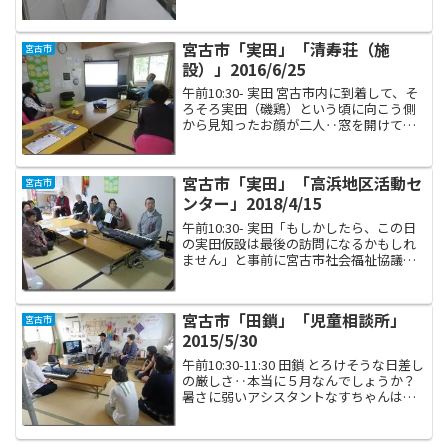
なったのですが（汚い話で恐縮ですが）
時々タンがからんで大変でした。長いス
パンで被災地支援するには、自分の健康
宮古市「実田」「清寿荘（施
宮古市
管理も重要な任務だな、と痛...
設）」2016/6/25
午前10:30- 実田 宮古市内に到着して、そ
ろそろ実田（磯鶏）という頃に向こう側
から見知ったお顔が二人‥窓を開けて声
をかけ、お話をうかがったのですが。
「隣接する仮設団地が今日、解体される
というので見に行こうと思って」 とお二
宮古市「実田」「高浜地区活動セ
宮古市
人。 そうで...
ンター」2018/4/15
午前10:30- 実田「もしかしたら、この日
の実田仮設は最後の訪問になるかもしれ
ません」と事前に宮古市社会福祉協議会
さんから言われていました。ここの仮設
も、閉鎖が決まったとのことでした。震
災の被災者だった住民がいなくなったと
宮古市「田鎖」「児童相談所」
宮古市
同時に、おととし...
2015/5/30
午前10:30-11:30 田鎖 とろけそうな日差し
の厳しさ‥本当に５月なんでしょうか？
暑さに弱いアシスタントなすちゃんは車
のエアコンをガンガンつけていました
が、私は喉を保護したいがためエアコン
を控えて欲しいと心の底から願っている