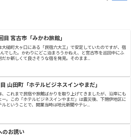
回目 宮古市「みかわ旅館」
は大槌町大ヶ口にある「民宿六大工」で安定していたのですが、宿
せんでした。かわりにどこ泊まろうかねえ、と宮古市を巡回中にふ
だか新しくて良さそうな宿を発見。そのまま...
回目 山田町「ホテルビジネスインやまだ」
は、これまで民宿や旅館ばかりを取り上げてきましたが、沿岸にも
よー。この「ホテルビジネスインやまだ」は震災後、下閉伊地区に
ルということで、開業当時は地元新聞やテレ...
へのお誘い