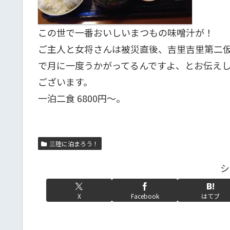
この世で一番おいしいまつもの味噌汁が！
ご主人と女将さんは被災直後、吉里吉里第二
で月に一度うかがってるんですよ、とお伝え
ございます。
一泊二食 6800円～。
三陸に泊まろう！
シ
X
Facebook
はてブ