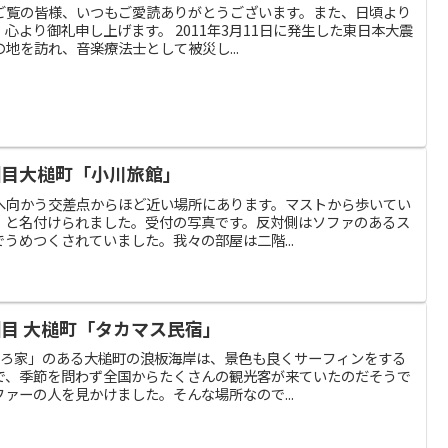
ご覧の皆様、いつもご愛読ありがとうございます。また、日頃より
心より御礼申し上げます。 2011年3月11日に発生した東日本大震
地を訪れ、音楽療法士として被災し...
回目大槌町「小川旅館」
へ向かう交差点からほど近い場所にあります。マストから歩いてい
」と名付けられました。受付の写真です。反対側はソファのあるス
うめつくされていました。我々の部屋は二階...
目 大槌町「タカマス民宿」
ずろ家」のある大槌町の浪板海岸は、景色も良くサーフィンをする
で、季節を問わず全国からたくさんの観光客が来ていたのだそうで
ァーの人を見かけました。そんな場所なので...