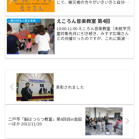
じて、被災者の方々がいきいきと自分ら
しく暮らしていけるような心と体と環境
作りのお手伝いを、長期的に行っていく
所存です。この役割を果たしていくため
えころん音楽教室 第4回
一般社団法人東北音楽療法推進プロジェクト“えころん”
には多額の事業資金が必要...
10:00-11:00 えころん音楽教室（未就学児
童対象先月に引き続き、みすず広場さん
との共催だったのですが、これに紫波町
役場のひよこちゃん教室もくわわって、
盛りだくさんの教室になりました。ええ
と、整理すると・えころん音楽教室がみ
すず広場と...
表彰されました
二戸市「脳はつらつ教室」第6回目in金田
一ほか 2013/11/20