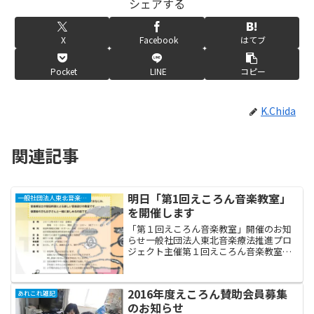
シェアする
X
Facebook
はてブ
Pocket
LINE
コピー
K.Chida
関連記事
明日「第1回えころん音楽教室」
一般社団法人東北音楽療法推進プロジェクト“えころん”
を開催します
「第１回えころん音楽教室」開催のお知
らせ一般社団法人東北音楽療法推進プロ
ジェクト主催第１回えころん音楽教室紫
波町子育て応援センター「しわっせ」お
楽しみ会でおなじみ、音楽療法士の智田
邦徳による楽しい音楽遊びの教室です。
2016年度えころん賛助会員募集
あれこれ雑記
保護者の方もお子さんと一...
のお知らせ