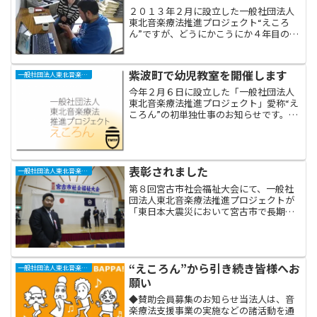
２０１３年２月に設立した一般社団法人
東北音楽療法推進プロジェクト“えころ
ん”ですが、どうにかこうにか４年目の春
を迎えることが出来ました。これもひと
えに皆さまから寄せられたご支援のおか
げです。心より感謝申し上げます。 さ
紫波町で幼児教室を開催します
一般社団法人東北音楽療法推進プロジェクト“えころん”
て、えころんでは２０１...
今年２月６日に設立した「一般社団法人
東北音楽療法推進プロジェクト」愛称“え
ころん”の初単独仕事のお知らせです。過
去何年か紫波町子育て応援センターの仕
事をしてきましたが、昨日「しわっせ」
でお楽しみ会を担当した際、会場となっ
たオガール（という名...
表彰されました
一般社団法人東北音楽療法推進プロジェクト“えころん”
第８回宮古市社会福祉大会にて、一般社
団法人東北音楽療法推進プロジェクトが
「東日本大震災において宮古市で長期に
わたり支援を行った」という理由で宮古
市社会福祉大会長感謝状をいただきまし
た。当法人からは事務局の澤瀬（ブログ
ではアシスタントなすちゃ...
“えころん”から引き続き皆様へお
一般社団法人東北音楽療法推進プロジェクト“えころん”
願い
◆賛助会員募集のお知らせ当法人は、音
楽療法支援事業の実施などの諸活動を通