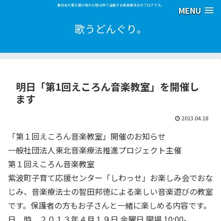
東日本大震災被災地の三陸沿岸で活動する音楽療法士のブログです。
MENU
歌うどんぐり。
明日「第1回えころん音楽教室」を開催し
ます
2013.04.18
「第１回えころん音楽教室」開催のお知らせ
一般社団法人東北音楽療法推進プロジェクト主催
第１回えころん音楽教室
紫波町子育て応援センター「しわっせ」お楽しみ会でおな
じみ、音楽療法士の智田邦徳による楽しい音楽遊びの教室
です。保護者の方もお子さんと一緒に楽しめる内容です。
日 時 ２０１３年４月１９日 金曜日 開場 10:00-