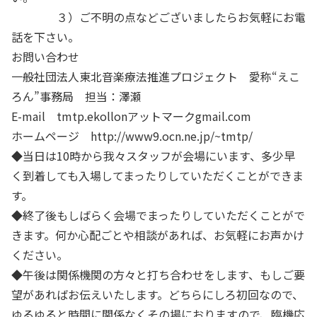
３）ご不明の点などございましたらお気軽にお電
話を下さい。
お問い合わせ
一般社団法人東北音楽療法推進プロジェクト 愛称“えこ
ろん”事務局 担当：澤瀬
E-mail tmtp.ekollonアットマークgmail.com
ホームページ http://www9.ocn.ne.jp/~tmtp/
◆当日は10時から我々スタッフが会場にいます、多少早
く到着しても入場してまったりしていただくことができま
す。
◆終了後もしばらく会場でまったりしていただくことがで
きます。何か心配ごとや相談があれば、お気軽にお声かけ
ください。
◆午後は関係機関の方々と打ち合わせをします、もしご要
望があればお伝えいたします。どちらにしろ初回なので、
ゆるゆると時間に関係なくその場におりますので、臨機応