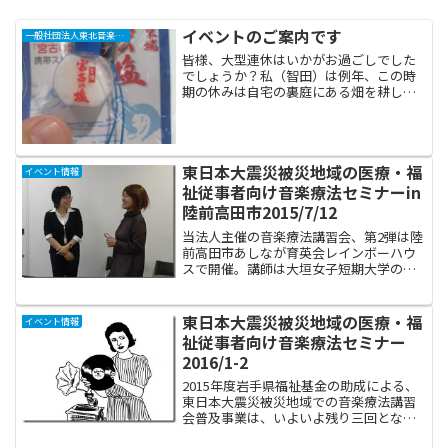
イベントのご案内です
一般社団法人東北音楽療法推進プロジェクト“えころん”
皆様、大型連休はいかがお過ごしでした
でしょうか？私（智田）は例年、この時
期の休みは自宅の裏庭にある畑を耕して
家庭菜園の準備を行なっていましたが、
今年は連休の大半が雨天や低音の曇天だ
ったため、なかなか着手できずに手をこ
まねいておりました。やっ...
東日本大震災被災地域の医療・福
イベント情報
祉従事者向け音楽療法セミナーin
陸前高田市2015/7/12
当法人主催の音楽療法講習会、第2弾は陸
前高田市あしなが育英会レインボーハウ
スで開催。講師は大垣女子短期大学の菅
田文子さんです！ 遠路はるばる、ありが
とうございます！送迎は大船渡市在住の
音楽療法士、立花理砂さんにお願いしま
東日本大震災被災地域の医療・福
イベント情報
した。往復4時間の運...
祉従事者向け音楽療法セミナー
2016/1-2
2015年度岩手県福祉基金の助成による、
東日本大震災被災地域での音楽療法講習
会普及事業は、いよいよ残り三回となり
ました。これから開催される講習会は、