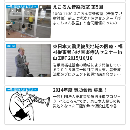
音楽療法士と精神科医という二人の講師
によって、午前と午後通してのさらに充
えころん音楽教室 第5回
一般社団法人東北音楽療法推進プロジェクト“えころん”
実した内容となります...
10:30-11:30 えころん音楽教室（未就学児
童対象）前回は紫波町保健センター「ぴ
よこちゃん教室」と合同開催だったので
賑やかでしたが、今回は通常通りだった
ので3組のご参加でこじんまりと行いまし
た。その分、みんなとてもリラックスし
てのんび...
東日本大震災被災地域の医療・福
山田町
祉従事者向け音楽療法セミナーin
山田町 2015/10/18
岩手県福祉基金の助成により開催してい
る２０１５年度一般社団法人東北音楽療
法推進プロジェクト被災地講習会のシリ
ーズ第四弾は、山田町コミュニティセン
ター集会所にて、広島大学の岩永誠先生
をお迎えして実施いたしました。岩永先
2014年度 賛助会員 募集！
一般社団法人東北音楽療法推進プロジェクト“えころん”
生には遠方からわざわざお...
一般社団法人東北音楽療法推進プロジェ
クト“えころん”では、東日本大震災の被
災地となった三陸沿岸の仮設住宅や各施
設などを巡回し、音楽療法の活動を通し
て被災した皆さんがいきいきと自分らし
く暮らしていけるよう、心と体と環境作
りのお手伝いを、長期的...