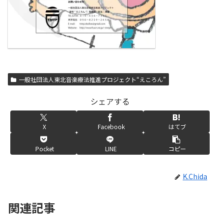
一般社団法人東北音楽療法推進プロジェクト“えころん”
シェアする
X
Facebook
はてブ
Pocket
LINE
コピー
K.Chida
関連記事