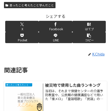
思ったこと考えたこと学んだこと
シェアする
X
Facebook
はてブ
Pocket
LINE
コピー
K.Chida
関連記事
被災地で使用した曲ランキング
思ったこと考えたこと学んだこと
当初は、それまで保健センターの介護予
防教室や、公民館の健康講座などで用い
た「懐メロ」「童謡唱歌」「民謡」の歌
詞を流用していた被災地での音楽療法で
すが、徐々に「あの曲ないの？」といっ
た声も出てきて、参加者のリクエストを