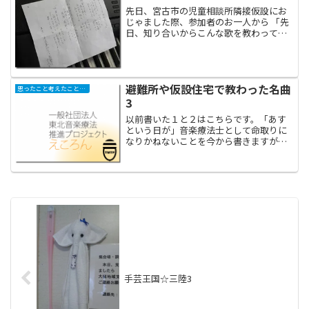
先日、宮古市の児童相談所隣接仮設にお
じゃました際、参加者のお一人から 「先
日、知り合いからこんな歌を教わってき
たのよ」 と歌詞を渡されました。東京都
の宮沢春江さんという９０代の女性が作
った短歌をもとに、その知人の方がアレ
ンジして、既存の曲に...
避難所や仮設住宅で教わった名曲
思ったこと考えたこと学んだこと
3
以前書いた１と２はこちらです。「あす
という日が」音楽療法士として命取りに
なりかねないことを今から書きますが、
私はどうしても「福祉くさい歌」が苦手
です。どうしてそういうことをわざわざ
全員で声を揃えて言葉にしなければいけ
ないのか、という青臭い気...
手芸王国☆三陸3