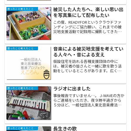
募っているうちにどんどん...
被災した人たちへ、楽しい思い出
思ったこと考えたこと学んだこと
を写真集にして配布したい
この度、READYFORというクラウドファ
ンディングにご協力願い、これまでの被
災地支援活動で記録用に撮影してきた画
像を写真集として出版し、参加して下さ
った被災地の皆さんや協力してくださっ
た関係各位へ無料配布する‥というプロ
音楽による被災地支援を考えてい
思ったこと考えたこと学んだこと
ジェクトを開始いた...
る人々へ・音による支え
仮設住宅を訪れる各種支援団体の中に
は、被災者の皆さんと一緒に歌を歌う活
動をしているところがあります。広く知
られている童謡や、年代を越えて愛され
ている愛唱歌の歌詞を参加者に配布し、
時にはアカペラで、時にはギターなどの
ラジオに出ました
思ったこと考えたこと学んだこと
伴奏付きで合唱しています。...
事後報告ですいません…。 J-WAVEの方か
らご連絡をいただき、夜９時半過ぎから
５分ほど、一般社団法人東北音楽療法推
進プロジェクトの取り組みについて話を
してほしい、とご依頼がありました。新
年度も始まり、まだまだ賛助会員を募集
している我々とし...
長生きの歌
思ったこと考えたこと学んだこと