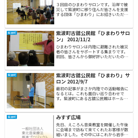
３回目のひまわりサロンです。沿岸で被
災して紫波町に移り住んだ皆さんを支援
する団体「ひまわり」にお招きいただい
て、今日も音楽療法を行ってきました。
これまでは、仮設で行っているような活
動をそのまま疑問も持たずに再現してい
紫波町古舘公民館「ひまわりサロ
紫波町
ましたが、はたと気付きま...
ン」 2012/11/2
ひまわりサロンは内陸に避難された被災
者の皆さんをサポートする集まりです。
前回、皆さんから御好評いただいたので
継続となりました。ありがたや～。宮古
市川井で高齢の女性から教わった数え唄
で発音練習をしました。節回しは場所に
紫波町古舘公民館「ひまわり」サ
紫波町
よって微妙に異なるようで...
ロン 2012/9/7
最初の記事がまさか内陸での活動報告に
なるとは。これも面白い巡り合わせで
す。紫波町にある古舘公民館はホールそ
の他が新しくなったばかりのピカピカな
建物です。客席はボタンを押すと、まる
でサンダーバードのようにゴゴゴと自動
みすず広場
紫波町
的に折りたたまれ収納される...
先日、えころん音楽教室を開催した午後
に会場まで訪ねて来てくれたお客様が数
組いました。その中にはこれから岩手県