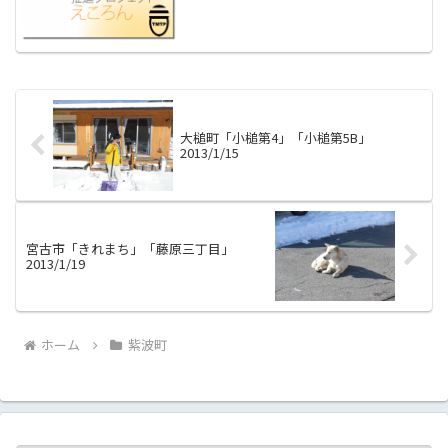
紫波町で団体として活動を開始しようと
いうお母さんが含まれていました。彼女
が立ちあげた団体は「みすず広場」とい
います。ホームページには...
大槌町「小槌第4」「小槌第5B」
2013/1/15
宮古市「きれまち」「藤原三丁目」
2013/1/19
ホーム
紫波町