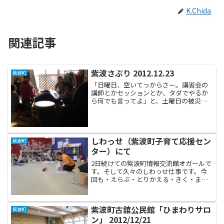
K.Chida
関連記事
紫波さぷり 2012.12.23
紫波町
「日曜日、空いてっからさー。講習会の
講師とかセッションとか、タダでやるか
ら何でも言ってよ」と、土曜日の被災地
支援に来た岡崎香奈さんから事前に言っ
てもらっていたので、NPO紫波さぷりの
仕事をお願いしました。紫波さぷり紫波
さぷりは、障がいのある...
しわっせ（紫波町子育て応援セン
紫波町
ター）にて
2日続けての紫波町情報交流館オガールで
す。そして久々のしわっせ仕事です。今
回も・えらぶ・とりかえる・きく・まね
する・かたづけるという楽器活動から導
入して、ふんわり布風船などの遊びをし
ました。集まってきてくれた子供と母親
紫波町古舘公民館「ひまわりサロ
紫波町
（祖母）は初めての参加...
ン」 2012/12/21