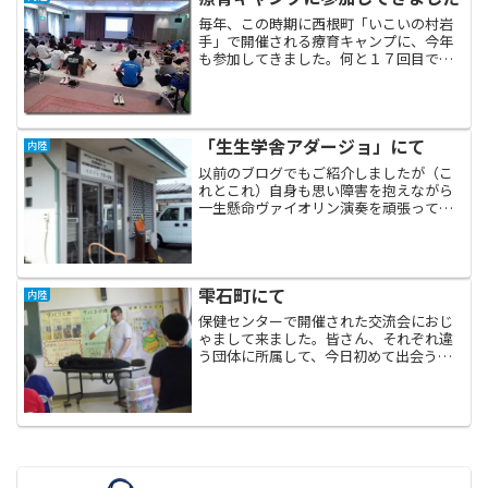
毎年、この時期に西根町「いこいの村岩
手」で開催される療育キャンプに、今年
も参加してきました。何と１７回目で
す！初回から参加しているスタッフは私
とNさんのみ…遠い目。 残念ながら、土
曜日は被災地巡回の予定が先に決まって
いたため、夜から宿に入り...
「生生学舎アダージョ」にて
内陸
以前のブログでもご紹介しましたが（こ
れとこれ）自身も思い障害を抱えながら
一生懸命ヴァイオリン演奏を頑張ってい
る高山仁志さんが通う作業所が盛岡市内
の、私の家からほど近いところにありま
す。特定非営利活動法人いわて脳外傷友
の会イーハトーヴが運営し...
雫石町にて
内陸
保健センターで開催された交流会におじ
ゃまして来ました。皆さん、それぞれ違
う団体に所属して、今日初めて出会う人
どうしだったと聞きましたので、お互い
を良く知るための交流を目的とした音楽
療法の手法を用いました。※今からご紹
介する手法は私個人がこれ...