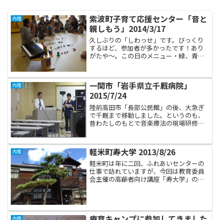
紫波町子育て応援センター「音と
内陸
親しもう」2014/3/17
久しぶりの「しわっせ」です。びっくり
するほど、参加者が多かったです！あり
がたや～。この日のメニュー・緑、青、
赤、黄の色合せとそれぞれの色のものを
言い当てるゲーム・「風船ふくらま
そ」・まねっこ出来るかな？（リズムに
一関市「岩手県立千厩病院」
内陸
合わせてセラピストと同じ動き...
2015/7/24
陸前高田市「長部公民館」の後、大急ぎ
で千厩まで移動しました。というのも、
昔わたしのもとで音楽療法の現場研修を
した吉田まき子さんが、いつの間にか医
学部を卒業してお医者さんになり、研修
医として千厩病院に勤務しているのです
軽米町寿大学 2013/8/26
内陸
が、彼女から院内研修の講...
軽米町は年に二回、ふれあいセンターの
仕事で訪れていますが、今回は教育委員
会主催の高齢者向け講座「寿大学」の仕
事です。軽米町の中心街はあまり来たこ
とが無かったのですが、会場の公民館に
隣接する図書館が何と素晴らしいこと
か！私の好み、どストライク...
療育キャンプに参加してきました
内陸