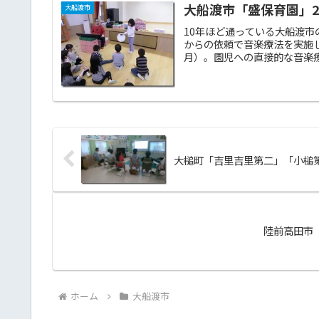
大船渡市「盛保育園」201
大船渡市
10年ほど通っている大船渡
からの依頼で音楽療法を実施
月）。園児への直接的な音楽療
大槌町「吉里吉里第二」「小槌第十
陸前高田市「
ホーム
大船渡市