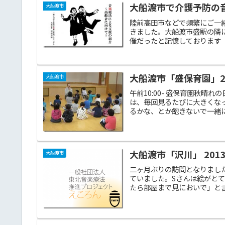
大船渡市で介護予防の
大船渡市
陸前高田市などで頻繁にご一
きました。大船渡市盛駅の隣
催だったと記憶しております（
大船渡市「盛保育園」201
大船渡市
午前10:00- 盛保育園秋
は、毎回見るたびに大きくな
るかな、とか飽きないで一緒に
大船渡市「沢川」 2013/
大船渡市
二ヶ月ぶりの訪問となりまし
ていました。Sさんは絵がと
たら部屋まで見においで」と言