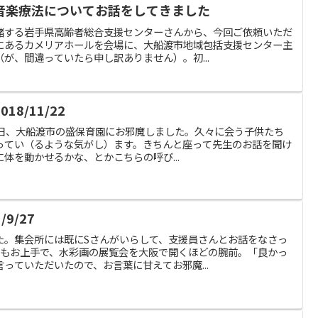
音楽療法についてお話をしてきました
緒する岩手県高齢者総合支援センターさんから、今回ご依頼いただ
にあるカメリアホールを会場に、大船渡市地域包括支援センター主
が、間違っていたら申し訳ありません）。初...
8/11/22
晴れの日、大船渡市の盛保育園にお邪魔しました。久々に会う子供たち
ってい（るような気がし）ます。きちんと座って先生のお話を聞け
体を動かせるかな、とかこちらの呼び...
9/27
た。集会所には既にSさんがいらして、支援員さんとお話をなさっ
てもお上手で、水彩画の展覧会を大阪で開くほどの腕前。「良かっ
っていただいたので、お言葉に甘えてお邪魔...