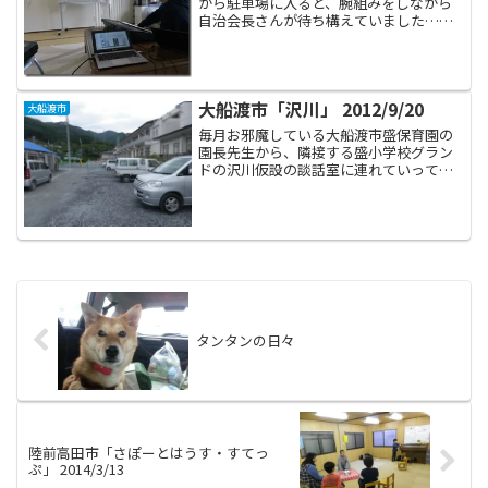
から駐車場に入ると、腕組みをしながら
自治会長さんが待ち構えていました…タ
ンタンのこと、ずっと待っていてくださ
ったんですね…。 そしてタンタンはその
ままどこかへと連れていかれました…い
つもお散歩ありがとうご...
大船渡市「沢川」 2012/9/20
大船渡市
毎月お邪魔している大船渡市盛保育園の
園長先生から、隣接する盛小学校グラン
ドの沢川仮設の談話室に連れていっても
らったのが先月のこと。その際、ここで
音楽療法をしませんか？と申し出て、早
速９月から開始することになりました。
開始時間まで小学校のグラ...
タンタンの日々
陸前高田市「さぽーとはうす・すてっ
ぷ」 2014/3/13