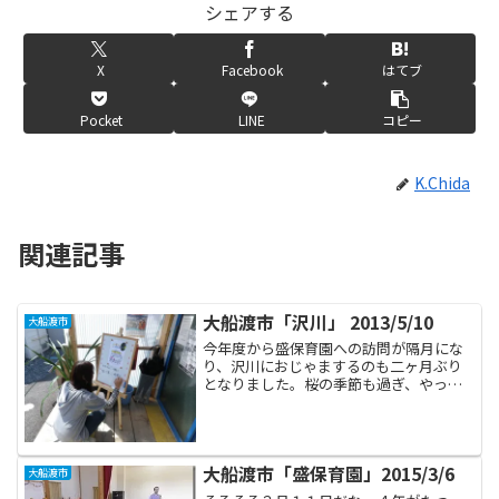
シェアする
X
Facebook
はてブ
Pocket
LINE
コピー
K.Chida
関連記事
大船渡市「沢川」 2013/5/10
大船渡市
今年度から盛保育園への訪問が隔月にな
り、沢川におじゃまするのも二ヶ月ぶり
となりました。桜の季節も過ぎ、やっと
あたたかい陽気が訪れたせいか、沢川の
皆さんはあちこちにお出かけになった様
子。今日は住民の方お二人のみの参加と
なりました。支援員さんが...
大船渡市「盛保育園」2015/3/6
大船渡市