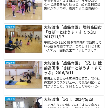
そろそろ３月１１日だな…４年がたつ
な…と過去を振り返ると、必ず最初に脳
裏に浮かぶのが、震災から二週間後に出
席した大船渡市盛保育園の卒園式です。
当時、担当していた子どもたちの何人か
は家を失い、日々の暮らしもままならな
い状態での旅立ちでした。我...
大船渡市「盛保育園」陸前高田市
大船渡市
「さぽーとはうす・すてっぷ」
2017/11/17
午前10:00-11:00 盛保育園隔月で訪問して
いる盛保育園ですが、この日は何と！助
っ人で元・園長先生がいらしてました。
数年ぶりにお会いして、とてもうれしか
ったです。園長先生は東日本大震災の発
生直後に、卒園式を敢行したというご苦
大船渡市「盛保育園」「沢川」陸
大船渡市
労がありま...
前高田市「さぽーとはうす・すて
っぷ」2016/3/11
東日本大震災から五年目の節目、我々は
通常通りのスケジュールで気仙地区へと
向かいました。３月１１日だから‥と
か、そういうことはあまり意識せずに、
いつもの様に楽しく元気な活動を行いま
した。年長さんを送り出した盛保育園で
大船渡市「沢川」2014/5/23
大船渡市
は、あと数日で進級という子...
二ヶ月ぶりの沢川、お昼ごはんを食べて