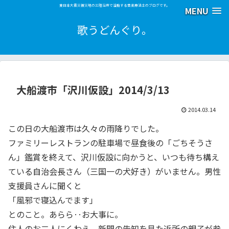
東日本大震災被災地の三陸沿岸で活動する音楽療法士のブログです。
MENU
歌うどんぐり。
大船渡市「沢川仮設」2014/3/13
2014.03.14
この日の大船渡市は久々の雨降りでした。
ファミリーレストランの駐車場で昼食後の「ごちそうさ
ん」鑑賞を終えて、沢川仮設に向かうと、いつも待ち構え
ている自治会長さん（三国一の犬好き）がいません。男性
支援員さんに聞くと
「風邪で寝込んでます」
とのこと。あらら‥お大事に。
住人のお二人にくわえ、新聞の告知を見た近所の親子が参