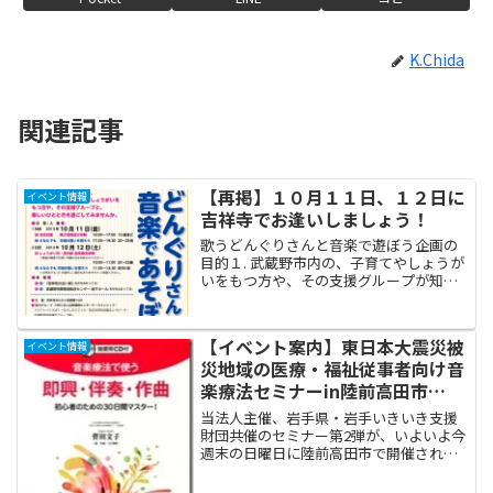
K.Chida
関連記事
【再掲】１０月１１日、１２日に
イベント情報
吉祥寺でお逢いしましょう！
歌うどんぐりさんと音楽で遊ぼう企画の
目的１. 武蔵野市内の、子育てやしょうが
いをもつ方や、その支援グループが知合
いになる２. 音楽を通じて心を開き、お互
いの関係を深める３. 東日本大震災の経験
をふまえ、安心して暮らせるまちづくり
【イベント案内】東日本大震災被
イベント情報
の第一歩とす...
災地域の医療・福祉従事者向け音
楽療法セミナーin陸前高田市
2015/7/12
当法人主催、岩手県・岩手いきいき支援
財団共催のセミナー第2弾が、いよいよ今
週末の日曜日に陸前高田市で開催されま
す。 場所は高田町字鳴石にある、あしな
が育成会レインボーハウスです。とても