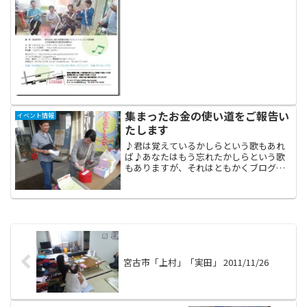
んに会いにいらしてください。今回は児
童向け音楽療法のワークショップです。
今回、お声掛け下さったのは２０１３年
に宮古市の仮設住宅までは...
集まったお金の使い道をご報告い
イベント情報
たします
♪君は覚えているかしらという歌もあれ
ば♪あなたはもう忘れたかしらという歌
もありますが、それはともかくブログを
ご覧の皆様は御記憶でしょうか‥昨年10
月に岩手県宮古市で催された著名漫画家
ご夫妻の似顔絵サイン会を‥。吉田戦車
＆伊藤理佐イベント報告...
宮古市「上村」「実田」 2011/11/26