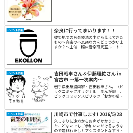
立派でおしゃれな建物ですよ！素晴らし
いグランドピアノがあ...
奈良に行ってまいります！！
イベント情報
被災地での音楽療法の中から見えてきた
もの～音楽の不思議な力をどうつかいま
すか？～主催 臨床音楽研究室ルート・
メイト共催 奈良ドレミ研究会日時 4月
12日（土）10:00～16:00場所 奈良県社
会福祉総合センター奈良県橿原市大久保
町３２０番...
吉田戦車さん＆伊藤理佐さん in
イベント情報
宮古市 ～第一次案内～
岩手県出身漫画家・吉田戦車さん。（ビ
ッグコミックオリジナル「まんが親」、
ビッグコミックスピリッツ「おかゆ猫」
ほか連載中）奥様の伊藤理佐さん。（オ
レンジページ「おかあさんの扉」ほか連
載中）御夫婦そろって、来月宮古市で開
川崎市で仕事します! 2016/5/28
イベント情報
催されるはあとふるフェス...
久しぶりに遠方からお声がかかりまし
た、どなたでもご参加いただけるような
ので是非わたしとアシスタントなすちゃ